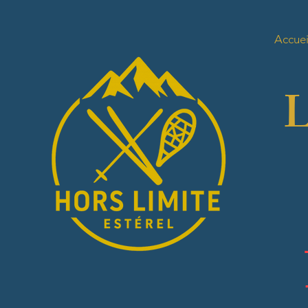
Accuei
L