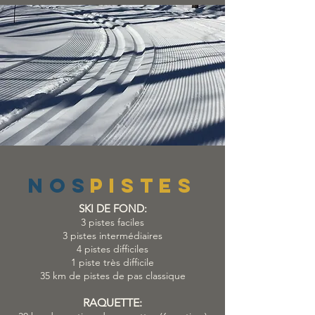
NOS
PISTES
SKI DE FOND:
3 pistes faciles
3 pistes intermédiaires
4 pistes difficiles
1 piste très difficile
35 km de pistes de pas classique
RAQUETTE: