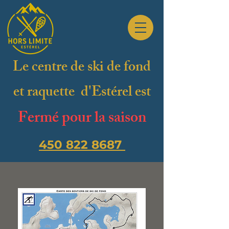
Le centre de ski de fond
et raquette d'Estérel est
Fermé pour la saison
450 822 8687