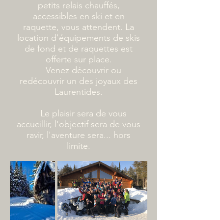
petits relais chauffés,
accessibles en ski et en
raquette, vous attendent. La
location d'équipements de skis
de fond et de raquettes est
offerte sur place.
Venez découvrir ou
redécouvrir un des joyaux des
Laurentides.
Le plaisir sera de vous
accueillir, l'objectif sera de vous
ravir, l'aventure sera... hors
limite.