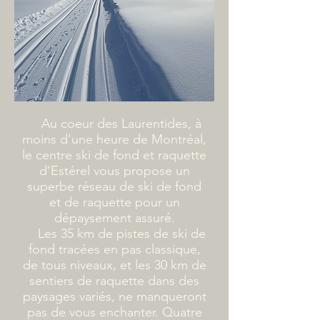
Au coeur des Laurentides, à
moins d'une heure de Montréal,
le centre ski de fond et raquette
d'Estérel vous propose un
superbe réseau de ski de fond
et de raquette pour un
dépaysement assuré.
Les 35 km de pistes de ski de
fond tracées en pas classique,
de tous niveaux, et les 30 km de
sentiers de raquette dans des
paysages variés, ne manqueront
pas de vous enchanter. Quatre